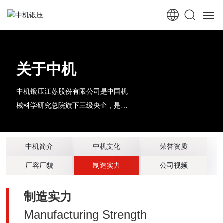
首页
关于中机
走进中机
中机锻压江苏股份有限公司是中国机
中机新闻
械科学研究总院旗下三级央企，是北
京机电研究所控股子公司，专精特新
锻压机械
小巨人企业，服务型制造企业，江苏
中机简介
中机文化
荣誉资质
省高新技术企业，海安市“创新型领
桩工机械
军企业”、“工业百强企业”
厂容厂貌
制造实力
公司视频
行业应用
制造实力
服务中心
Manufacturing Strength