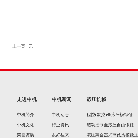
上一页
无
走进中机
中机新闻
锻压机械
中机简介
中机动态
程控(数控)全液压模锻锤
中机文化
行业资讯
随动控制全液压自由锻锤
荣誉资质
友好往来
液压离合器式高效热模锻