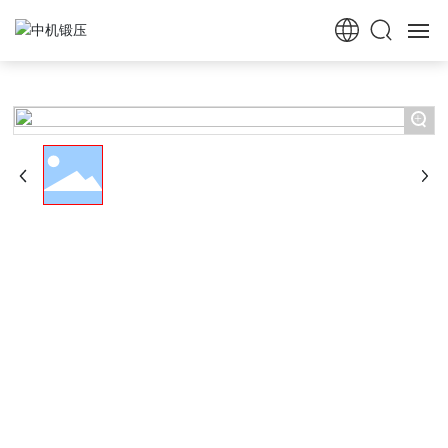
首页
+
走进中机
中机新闻
锻压机械
桩工机械
行业应用
服务中心