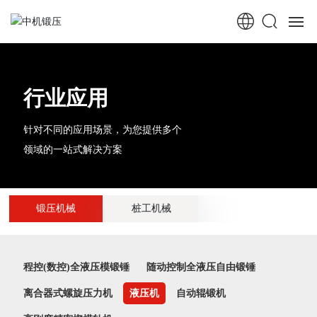
首页
行业应用
走进中机
针对不同的应用场景，为您提供多个
中机新闻
领域的一站式解决方案
锻压机械
锻压机械
桩工机械
桩工机械
行业应用
程控(数控)全液压模锻锤
随动控制全液压自由锻锤
服务中心
离合器式螺旋压力机
液压机
自动辊锻机